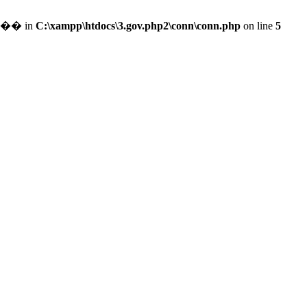
��������ִ���׽����ϵĲ���� in
C:\xampp\htdocs\3.gov.php2\conn\conn.php
on line
5