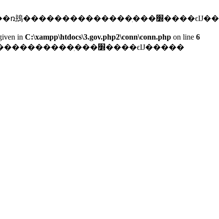
: mysqli_connect(): (HY000/2002): ����ϵͳ������ռ䲻������
given in
C:\xampp\htdocs\3.gov.php2\conn\conn.php
on line
6
数据库连接失败: ����ϵͳ�������ռ䲻����������������ִ���׽����ϵĲ�����