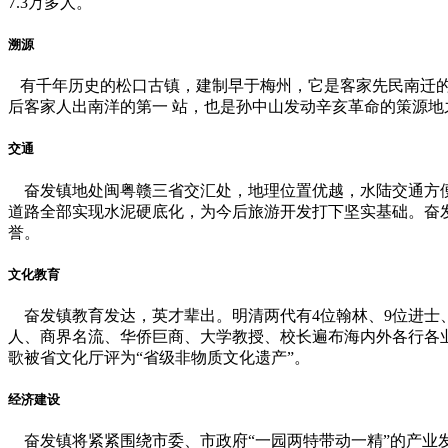
7.3万多人。
溯源
有千年历史的松口古镇，建制早于梅州，它是客家先民南迁的
后客家人出南洋的第一 站，也是孙中山发动辛亥革命的策源
交通
奋发镇地处闽粤赣三省交汇处，地理位置优越，水陆交通方便，
道路全部实现水泥硬底化，为今后旅游开发打下坚实基础。奋发
誉。
文化教育
奋发镇教育发达，英才辈出。明清两代有4位翰林、9位进士、
人、商界名流、华侨巨商、大学教授、校长遍布海内外各行各业。
歌被省文化厅评为“省级非物质文化遗产”。
经济建设
奋发镇将紧紧围绕市委、市政府“一园两特带动一精”的产业发