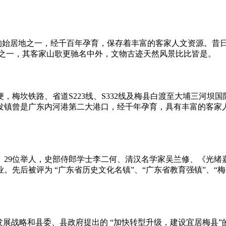
始居地之一，经千百年孕育，保存着丰富的客家人文资源。昔日
地之一，其客家山歌更驰名中外，文物古迹天然风景比比皆是。
梅坎铁路、省道S223线、S332线及梅县白渡至大埔三河坝
镇曾是广东内河港第二大港口，经千年孕育，具有丰富的客家人文资
29位举人，史部侍郎学士李二何、清汉名学家吴兰修、《光绪
先后被评为 “广东省历史文化名镇”、“广东省教育强镇”、“梅
展战略和县委、县政府提出的 “加快转型升级，建设宜居梅县