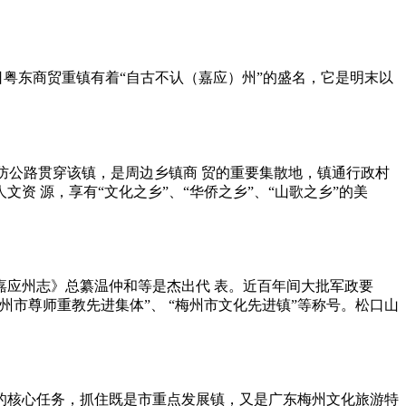
粤东商贸重镇有着“自古不认（嘉应）州”的盛名，它是明末以
国防公路贯穿该镇，是周边乡镇商 贸的重要集散地，镇通行政村
 源，享有“文化之乡”、“华侨之乡”、“山歌之乡”的美
嘉应州志》总纂温仲和等是杰出代 表。近百年间大批军政要
州市尊师重教先进集体”、 “梅州市文化先进镇”等称号。松口山
”的核心任务，抓住既是市重点发展镇，又是广东梅州文化旅游特