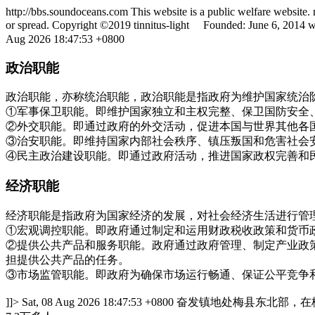
http://bbs.soundoceans.com
This website is a public welfare website. 
or spread. Copyright ©2019 tinnitus-light Founded: June 6, 201
Aug 2026 18:47:53 +0800
政治职能
政治职能，亦称统治职能，政治职能是指政府为维护国家统治
①军事保卫职能。即维护国家独立和主权完整、保卫国防安全
②外交职能。即通过政府的外交活动，促进本国与世界其他各
③治安职能。即维持国家内部社会秩序、镇压叛国和危害社会
④民主政治建设职能。即通过政府活动，推进国家政权完善和
经济职能
经济职能是指政府为国家经济的发展，对社会经济生活进行管
①宏观调控职能。即政府通过制定和运用财政税收政策和货币
②提供公共产品和服务职能。政府通过政府管理、制定产业政
担提供公共产品的任务。
③市场监管职能。即政府为确保市场运行畅通、保证公平竞争
]]>
Sat, 08 Aug 2026 18:47:53 +0800
奋发镇地处梅县东北部，在梅