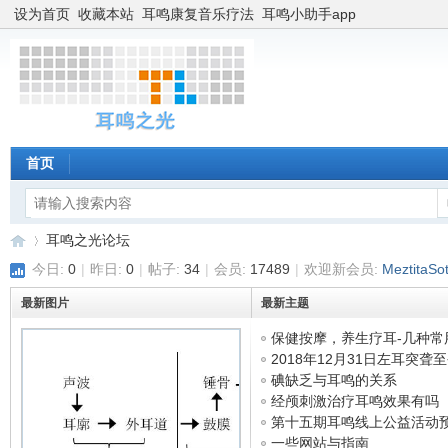
设为首页
收藏本站
耳鸣康复音乐疗法
耳鸣小助手app
首页
耳鸣之光论坛
今日:
0
|
昨日:
0
|
帖子:
34
|
会员:
17489
|
欢迎新会员:
MeztitaSot
最新图片
最新主题
耳
»
保健按摩，养生疗耳-几种常
...
2018年12月31日左耳突聋
经 ...
碘缺乏与耳鸣的关系
经颅刺激治疗耳鸣效果有吗
第十五期耳鸣线上公益活动
一些网站与指南