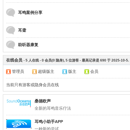
光
耳鸣案例分享
耳聋
助听器康复
在线会员
-
5
人在线 -
0
会员(
0
隐身),
5
位游客 - 最高记录是
690
于
2025-10-5
.
论
管理员
超级版主
版主
会员
当前只有游客或隐身会员在线
桑德欧声
全新的耳鸣音乐疗法
耳鸣小助手APP
坛
一种新的尝试