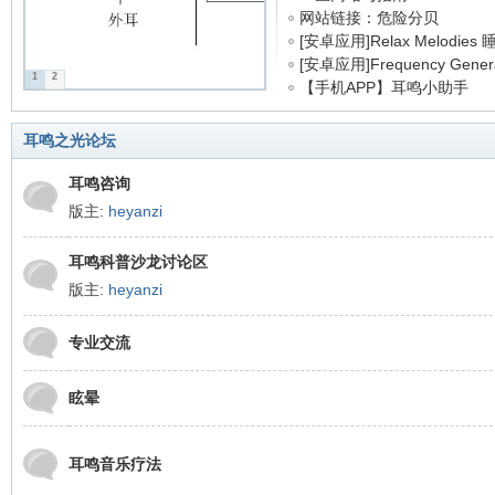
网站链接：危险分贝
www.dangero ...
[安卓应用]Relax Melodies 睡
[安卓应用]Frequency Genera
1
2
鸣
...
【手机APP】耳鸣小助手
耳鸣之光论坛
耳鸣咨询
版主:
heyanzi
耳鸣科普沙龙讨论区
版主:
heyanzi
之
专业交流
眩晕
耳鸣音乐疗法