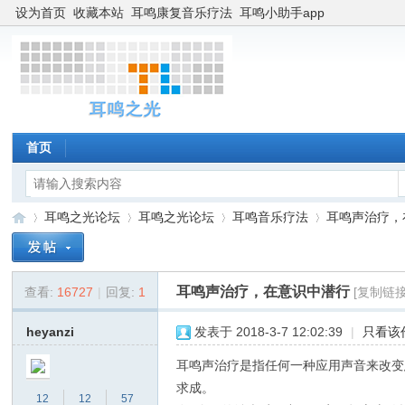
设为首页
收藏本站
耳鸣康复音乐疗法
耳鸣小助手app
首页
耳鸣之光论坛
耳鸣之光论坛
耳鸣音乐疗法
耳鸣声治疗，
耳鸣声治疗，在意识中潜行
查看:
16727
|
回复:
1
[复制链接
耳
»
›
›
›
heyanzi
发表于 2018-3-7 12:02:39
|
只看该
耳鸣声治疗是指任何一种应用声音来改变
求成。
12
12
57