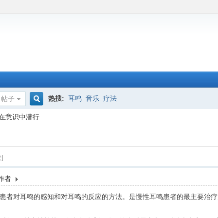
热搜:
耳鸣
音乐
疗法
帖子
搜
在意识中潜行
索
]
作者
患者对耳鸣的感知和对耳鸣的反应的方法。是慢性耳鸣患者的最主要治疗