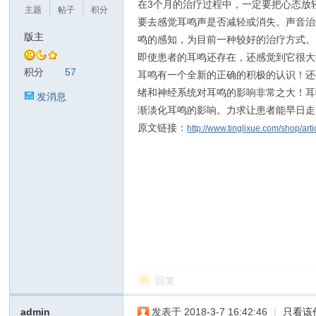
在3个月的治疗过程中，一定要把心态放
主题
帖子
积分
要去感觉耳鸣声是否减轻或消失。声音治
版主
鸣的感知，为目前一种较好的治疗方式。
鸣
即使患者的耳鸣还存在，还感觉到它很大
积分
57
耳鸣有一个全新的正确的积极的认识！还
绪和神经系统对耳鸣的影响非常之大！耳
发消息
渐淡化耳鸣的影响。力求让患者能早日走
原文链接：
http://www.tinglixue.com/shop/
之
回复
admin
发表于 2018-3-7 16:42:46
|
只看该