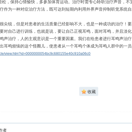
轻松，保持心情愉快，多参加体育运动。治疗时需专心聆听治疗声音，不
疗作为一种对症治疗方法，既可达到短期内利用外界声音抑制听觉系统自
很尖锐，但是对患者的生活质量已经影响不大，也是一种成功的治疗！要
要对自己进行训练，也就是说，要让自己正视耳鸣，面对耳鸣，并且淡化
鸣声治疗，人的主观意识是一个重要因素。我们在给患者进行耳鸣声治疗
出耳鸣烦恼的这个怪圈儿，使患者从一个耳鸣个体成为耳鸣人群中的一员
article/view.htm?id=0000000054bc9c680155e40c910a06c0
收藏
作者