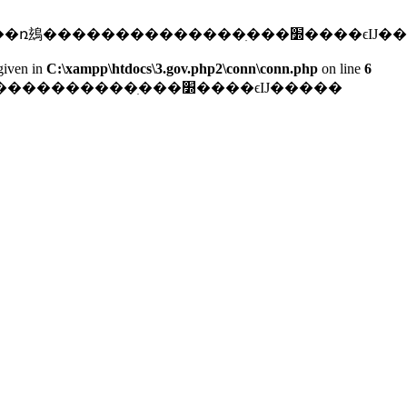
: mysqli_connect(): (HY000/2002): ����ϵͳ������ռ䲻������
given in
C:\xampp\htdocs\3.gov.php2\conn\conn.php
on line
6
数据库连接失败: ����ϵͳ�������ռ䲻����������������ִ���׽����ϵĲ�����