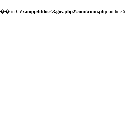
��������ִ���׽����ϵĲ���� in
C:\xampp\htdocs\3.gov.php2\conn\conn.php
on line
5