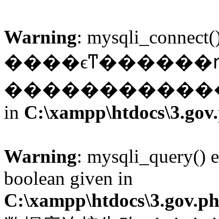
Warning
: mysqli_connect(
����ϵͳ������
��������������ִ���׽
in
C:\xampp\htdocs\3.gov
Warning
: mysqli_query() e
boolean given in
C:\xampp\htdocs\3.gov.p